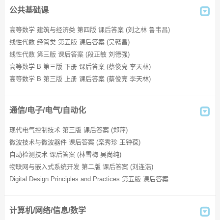
公共基础课
新视野大学英语视听说教程答案
高等数学 建筑与经济类 第四版 课后答案 (刘之林 鲁韦昌)
现代大学英语精读答案
线性代数 经管类 第五版 课后答案 (吴赣昌)
21世纪大学英语应用型综合教程答案
线性代数 第三版 课后答案 (段正敏 刘德强)
高等数学 B 第三版 下册 课后答案 (蔡俊亮 李天林)
大学英语精读答案
高等数学 B 第三版 上册 课后答案 (蔡俊亮 李天林)
大学计算机基础答案
大学英语综合教程答案
通信/电子/电气/自动化
21世纪大学实用英语综合教程答案
现代电气控制技术 第三版 课后答案 (郑萍)
微波技术与微波器件 课后答案 (栾秀珍 王钟葆)
大学物理实验教程答案
自动检测技术 课后答案 (林雪梅 吴尚纯)
物联网与嵌入式系统开发 第二版 课后答案 (刘连浩)
新视野大学英语听说教程答案
Digital Design Principles and Practices 第五版 课后答案
新世纪大学英语综合教程答案
(John.F.Wakerly)
大学语文答案
计算机/网络/信息/数学