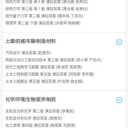
结构力学 第三版 第Ⅱ册 课后答案 (萧允徽 张来仪)
大学体验英语综合教程答案
结构力学 第三版 第Ⅰ册 课后答案 (萧允徽 张来仪)
大学体验英语答案
现代量子力学 第二版 课后答案 (樱井纯 丁亦兵)
物理学 第二版 下册 课后答案 (许丽萍 杨晓峰)
新编大学英语视听说教程答案
应用型大学英语综合教程答案
土建/机械/车辆/制造/材料
新起点大学基础英语教程读写教程答案
汽车设计 课后答案 (赵振东)
大学基础物理学答案
热能与动力工程测试技术 第三版 课后答案 (俞小莉 严兆大)
现代工程图学习题集 课后答案 (朱洲芳 周良德)
大学基础英语教程答案
土木工程制图习题集 第五版 课后答案 (何铭新 李怀健)
土木工程概论 第五版 课后答案 (叶志明 姚文娟)
新标准大学英语综合教程答案
21世纪大学英语答案
化学/环境/生物/医学/制药
大学英语听说答案
无机及分析化学 第二版 课后答案 (李春民)
创新大学英语综合教程答案
无机及分析化学 课后答案 (周晓华)
化工原理 第四版 课后答案 (杨祖荣 刘丽英)
大学英语快速阅读答案