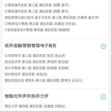
新标准大学英语视听说教程答案
计算机操作系统 第三版 课后答案 (郑鹏 曾平)
计算机操作系统 第二版 课后答案 (郑鹏 曾平)
大学计算机基础教程答案
微机原理与接口技术 基于32位机 第三版 课后答案 (马春燕 秦文萍)
新世纪大学英语视听说教程答案
C#程序设计教程 第五版 课后答案 (刘甫迎 刘光会)
C语言程序设计教程 第四版 课后答案 (杨路明)
大学物理教程答案
大学数学答案
经济/金融/营销/管理/电子商务
大学体验英语听说教程答案
公司财务学 第三版 课后答案 (张蕊 袁业虎)
政治经济学 第五版 课后答案 (罗清和 鲁志国)
大学俄语答案
会计学教程 第二版 课后答案 (徐晓燕 车幼梅)
新编大学英语答案
现代物流学 课后答案 (李松庆)
国际贸易实务 精简本 第七版 课后答案 (黎孝先 石玉川)
21世纪大学英语读写教程答案
大学物理简明教程答案
物理/光学/声学/热学/力学
全新版大学英语听说教程答案
理论力学 第四版 课后答案 (洪嘉振 刘铸永)