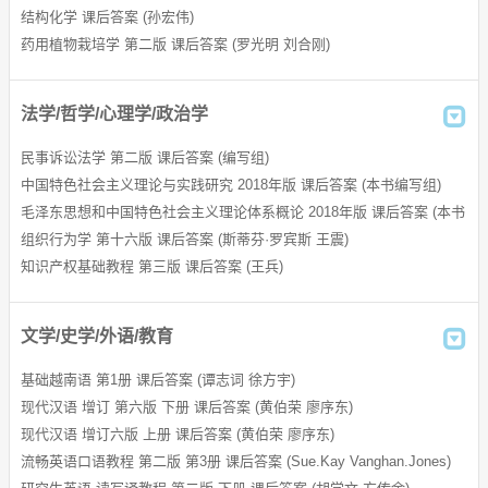
结构化学 课后答案 (孙宏伟)
新视野大学英语综合训练答案
药用植物栽培学 第二版 课后答案 (罗光明 刘合刚)
21世纪大学实用英语综合练习答案
法学/哲学/心理学/政治学
大学计算机应用基础答案
民事诉讼法学 第二版 课后答案 (编写组)
新大学化学答案
中国特色社会主义理论与实践研究 2018年版 课后答案 (本书编写组)
毛泽东思想和中国特色社会主义理论体系概论 2018年版 课后答案 (本书
大学文科数学答案
编写组)
组织行为学 第十六版 课后答案 (斯蒂芬·罗宾斯 王震)
新大学法语答案
知识产权基础教程 第三版 课后答案 (王兵)
大学英语泛读答案
文学/史学/外语/教育
21世纪大学实用英语答案
基础越南语 第1册 课后答案 (谭志词 徐方宇)
新视界大学英语综合教程答案
现代汉语 增订 第六版 下册 课后答案 (黄伯荣 廖序东)
大学英语听力答案
现代汉语 增订六版 上册 课后答案 (黄伯荣 廖序东)
流畅英语口语教程 第二版 第3册 课后答案 (Sue.Kay Vanghan.Jones)
大学物理习题集答案