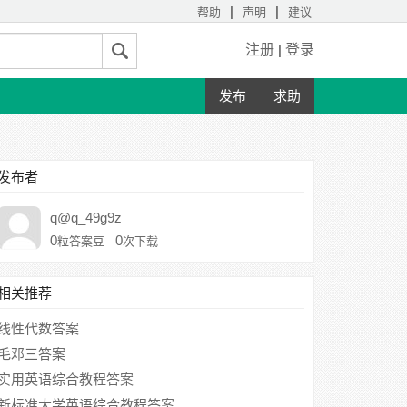
|
|
帮助
声明
建议
注册
|
登录
发布
求助
发布者
q@q_49g9z
0
0
粒答案豆
次下载
相关推荐
线性代数答案
毛邓三答案
实用英语综合教程答案
新标准大学英语综合教程答案