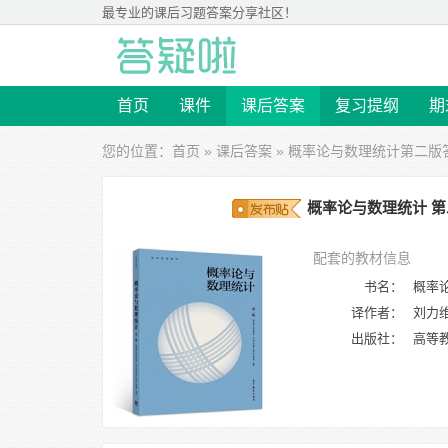
最专业的
课后习题答案
分享社区！
首页
课件
课后答案
复习提纲
期
您的位置：
首页
»
课后答案
»
概率论与数理统计第二版
概率论与数理统计 第
配套的教材信息
书名：
概率
译作者：
刘力维
出版社：
高等