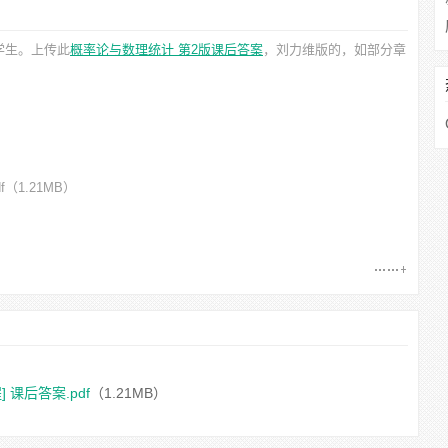
学生。上传此
概率论与数理统计 第2版课后答案
，刘力维
版的，如部分章
f
（1.21MB）
 课后答案.pdf
（1.21MB）