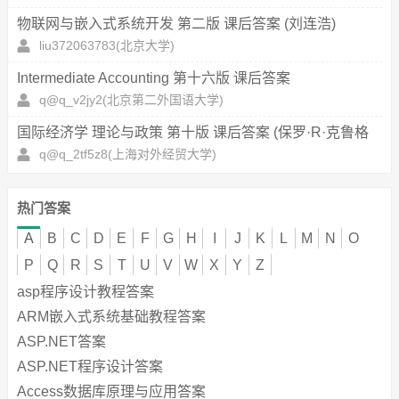
物联网与嵌入式系统开发 第二版 课后答案 (刘连浩)
liu372063783
(北京大学)
Intermediate Accounting 第十六版 课后答案
(Donald.E.Kieso Jerry.J.Weygandt)
q@q_v2jy2
(北京第二外国语大学)
国际经济学 理论与政策 第十版 课后答案 (保罗·R·克鲁格
曼 茅瑞斯·奥伯斯法尔德)
q@q_2tf5z8
(上海对外经贸大学)
财务会计学 第十版 课后答案 (戴德明 林钢)
热门答案
q@q_nzu66
(湖南科技大学)
A
B
C
D
E
F
G
H
I
J
K
L
M
N
O
食品机械与设备 课后答案 (张佰清 李勇)
q@q_he55h2
(郑州大学西亚斯学院)
P
Q
R
S
T
U
V
W
X
Y
Z
asp程序设计教程答案
数字电子技术基础 第三版 课后答案 (侯建军)
ARM嵌入式系统基础教程答案
q@q_iaick
(中国农业大学)
ASP.NET答案
JSP应用与开发技术 第三版 课后答案 (马建红 李学相)
ASP.NET程序设计答案
q@q_bwzee
(郑州大学)
Access数据库原理与应用答案