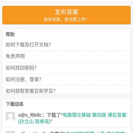
AVR单片机嵌入式系统原理与应用实践答案
抽象分析基础 课后答案 (宋国柱 曹祥炎)
发布答案
Access数据库程序设计答案
happill
(枣庄学院)
我有答案，我也要上传！
安装工程定额与预算答案
C语言程序设计实用教程 第二版 课后答案 (郭树强 郭晓利)
ASP.NET程序设计项目教程答案
r@r_159555
(浙江大学)
帮助
力学 第三版 期
普通物理学教程
安装工程计量与计价答案
末试卷及答案
力学 第二版 期
逻辑与计算机设计基础 第五版 课后答案 (M.莫里斯.马诺 邝
如何下载及打开文档？
AutoCAD建筑制图教程答案
(漆安慎)
末试卷及答案
继顺)
q@q_nzssn
(北京理工大学)
(漆安慎)
阿拉伯语阅读教程答案
免责声明
Access数据库与程序设计答案
如何找回密码？
AutoCAD建筑工程制图答案
如何注册、登录？
安全管理学答案
Access数据库应用技术答案
如何获取答案豆和学豆？
ASP.NET程序设计与应用开发答案
恶意下载声明
下载动态
ACCESS程序设计答案
s@s_f6b8c
：下载了“
电路理论基础 第四版 课后答案
(孙立山 陈希有)
”