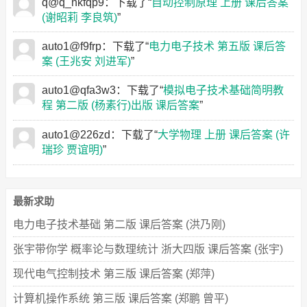
q@q_nkfqp9
：下载了“
自动控制原理 上册 课后答案
(谢昭莉 李良筑)
”
auto1@f9frp
：下载了“
电力电子技术 第五版 课后答
案 (王兆安 刘进军)
”
auto1@qfa3w3
：下载了“
模拟电子技术基础简明教
程 第二版 (杨素行)出版 课后答案
”
auto1@226zd
：下载了“
大学物理 上册 课后答案 (许
瑞珍 贾谊明)
”
q@q_gheche
：下载了“
理论力学 修订版 课后答案
(徐燕侯 郭长铭 周凯元)
”
最新求助
auto1@myxtbj
：下载了“
力学 第二版 期末试卷及答
电力电子技术基础 第二版 课后答案 (洪乃刚)
案 (赵凯华)
”
张宇带你学 概率论与数理统计 浙大四版 课后答案 (张宇)
auto1@2wfwfw
：下载了“
现代工程图学习题集 课后
现代电气控制技术 第三版 课后答案 (郑萍)
答案 (朱洲芳 周良德)
”
计算机操作系统 第三版 课后答案 (郑鹏 曾平)