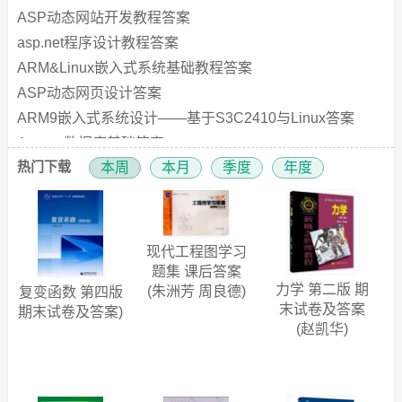
工程制图 第二版 课后答案 (丛伟)
ASP动态网站开发教程答案
q@q_3k5xqq
(沈阳航空航天大学)
asp.net程序设计教程答案
R语言商务数据分析实战 课后答案 (韩宝国 张良均)
ARM&Linux嵌入式系统基础教程答案
q@q_htu3v
(万里学院)
ASP动态网页设计答案
医用物理学 第四版 课后答案 (洪洋)
ARM9嵌入式系统设计——基于S3C2410与Linux答案
q@q_njj3z
(南京医科大学康达学院)
Access数据库基础答案
热门下载
本周
本月
季度
年度
ARM嵌入式系统结构与编程答案
半导体物理学 第七版 课后答案 (刘恩科 朱秉升)
q@q_wt6a
(西安电子科技大学)
ASP程序设计答案
ASP.NET网络程序设计教程答案
线性代数 理工类 第五版 课后答案 (吴赣昌)
Accelerated C++答案
q@q_w4kzuc
(广东药学院)
现代工程图学习
access数据库实用教程答案
题集 课后答案
概率论与数理统计 第二版 课后答案 (南京理工大学理学院
力学 第二版 期
(朱洲芳 周良德)
复变函数 第四版
ASP.NET实用教程答案
刘力维)
q@q_49g9z
(南京理工大学)
末试卷及答案
期末试卷及答案)
After Effects 7.0实例教程答案
(赵凯华)
C语言程序设计教程 第四版 课后答案 (杨路明)
Authorware答案
franc26
(武汉工业学院工商学院)
ARM嵌入式技术原理与应用答案
会计学教程 第二版 课后答案 (徐晓燕 车幼梅)
After Effects视频特效实用教程答案