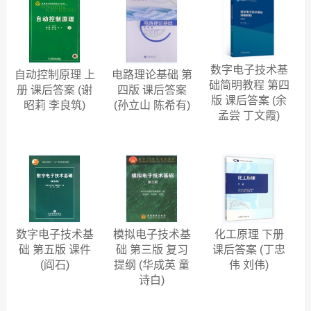
r@r_155695
ASP网络应用程序设计答案
数字信号处理教程 第五版 课后答案 (程佩青)
Access数据库技术与应用答案
q@q_kmmjdh
(中国地质大学（武汉）)
安全学原理答案
数字电子技术基
安全法学答案
大学化学 课后答案 (张志成 张雯)
电路理论基础 第
自动控制原理 上
础简明教程 第四
四版 课后答案
册 课后答案 (谢
ASP.NET Web应用程序设计教程答案
q@q_sqiem2
(西安交通大学)
版 课后答案 (余
(孙立山 陈希有)
昭莉 李良筑)
Access数据库案例教程答案
孟尝 丁文霞)
Pattern Classification 第二版 课后答案 (Richard.O.Duda
ARM处理器开发详解答案
Daiid.G.Stork)
q@q_c5qvs5
(华北计算机系统工程研究所)
安全评价技术答案
微型计算机控制技术 第三版 课后答案 (于海生)
Access数据库教程答案
auto1@8qpqr
(河北大学)
Access数据库基础教程答案
电机学 试题分析与习题 课后答案 (胡虔生)
AutoCAD及测绘应用答案
auto1@8xdd4
(清华大学)
ASP程序设计及应用答案
数字电子技术基
模拟电子技术基
化工原理 下册
现代工程图学习题集 课后答案 (朱洲芳 周良德)
Access数据库系统与应用答案
础 第五版 课件
础 第三版 复习
课后答案 (丁忠
zhaorenyu
(重庆大学)
(阎石)
提纲 (华成英 童
伟 刘伟)
Access数据库系统与应用实验教程答案
诗白)
线性代数 第三版 课后答案 (段正敏 刘德强)
Access数据库技术及应用答案
shenbau
(西安科技大学)
Access数据库技术与应用教程答案