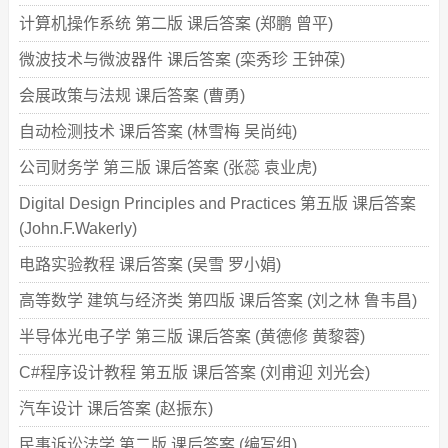
auto1@myxtbj
：下载了“
复变函数 第四版 期末试卷
计算机操作系统 第二版 课后答案 (郑鹏 曾平)
及答案)
”
微波技术与微波器件 课后答案 (栾秀珍 王钟葆)
auto1@myxtbj
：下载了“
普通物理学教程 力学 第二
会展政策与法规 课后答案 (曹勇)
版 期末试卷及答案 (漆安慎)
”
自动检测技术 课后答案 (林雪梅 吴尚纯)
auto1@myxtbj
：下载了“
力学 第三版 期末试卷及答
案 (漆安慎)
”
公司财务学 第三版 课后答案 (张蕊 袁业虎)
Digital Design Principles and Practices 第五版 课后答案
auto1@x6pbp
：下载了“
化工原理 下册 课后答案 (丁
忠伟 刘伟)
”
(John.F.Wakerly)
电路实验教程 课后答案 (吴雪 罗小娟)
q@q_nkfqp9
：下载了“
模拟电子技术基础 第三版 复
习提纲 (华成英 童诗白)
”
高等数学 建筑与经济类 第四版 课后答案 (刘之林 鲁韦昌)
q@q_nkfqp9
：下载了“
数字电子技术基础 第五版 课
半导体光电子学 第三版 课后答案 (黄德修 黄黎蓉)
件 (阎石)
”
C#程序设计教程 第五版 课后答案 (刘甫迎 刘光会)
auto1@qfa3w3
：下载了“
数字电子技术基础简明教
汽车设计 课后答案 (赵振东)
程 第四版 课后答案 (余孟尝 丁文霞)
”
民事诉讼法学 第二版 课后答案 (编写组)