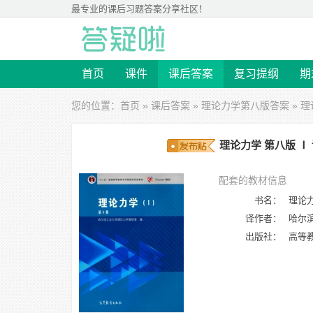
最专业的
课后习题答案
分享社区！
首页
课件
课后答案
复习提纲
期
您的位置：
首页
»
课后答案
»
理论力学第八版答案
» 
理论力学 第八版 Ⅰ
配套的教材信息
书名：
理论力
译作者：
哈尔
出版社：
高等