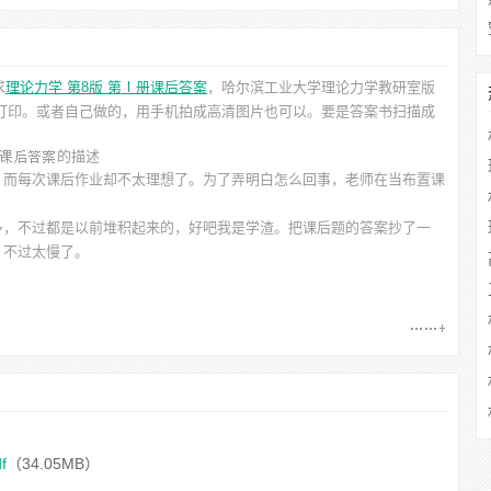
求
理论力学 第8版 第Ⅰ册课后答案
，哈尔滨工业大学理论力学教研室
版
便打印。或者自己做的，用手机拍成高清图片也可以。要是答案书扫描成
的描述
。而每次课后作业却不太理想了。为了弄明白怎么回事，老师在当布置课
多，不过都是以前堆积起来的，好吧我是学渣。把课后题的答案抄了一
，不过太慢了。
）
后答案.pdf
（30.73MB）
f
（34.05MB）