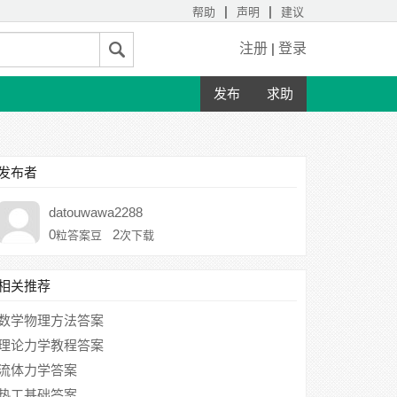
|
|
帮助
声明
建议
注册
|
登录
发布
求助
发布者
datouwawa2288
0
2
粒答案豆
次下载
相关推荐
数学物理方法答案
理论力学教程答案
流体力学答案
热工基础答案