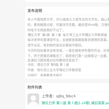
发布说明
本人中国地质大学，2011级岩土工程专业的大学生。诚心
的，要有解题过程，尽量详尽完整。最好是Word版，方
的电子文档就再好不过了。
每次老师布置课堂作业，去她那查看都能看到理想的答案
堂作业后，就到她的身边去看她写题目。
今天的目标基本没有完成，一直在做老师布置的作业，好
下，终于把第四课看完了，我原来打算一边做笔记一边看
此
课后习题答案
对应的教材信息如下：
书名：理论力学 第8版 第Ⅰ册
作者：哈尔滨工业大学理论力学教研室
出版社：高等教育出版社
附件下载列表如下：
理论力学 第八版 第Ⅰ册[1-14章] 课后答案.pdf
（34.05MB
附件列表
理论力学 第八版 第Ⅰ册[1-14章,学习指导含答案,影印版] 课
上传者：q@q_9dsc4
理论力学 第八版 第Ⅰ册[1-14章] 课后答案.pd