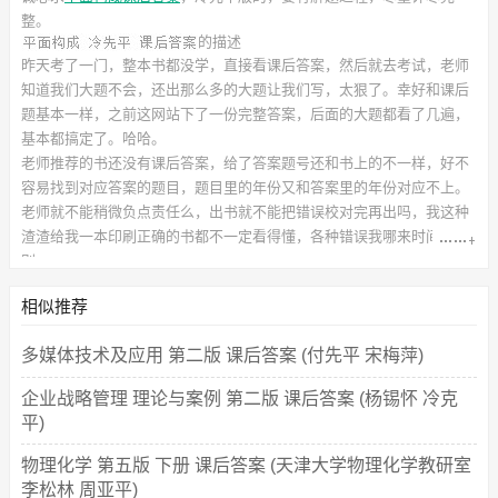
整。
的描述
昨天考了一门，整本书都没学，直接看课后答案，然后就去考试，老师
知道我们大题不会，还出那么多的大题让我们写，太狠了。幸好和课后
题基本一样，之前这网站下了一份完整答案，后面的大题都看了几遍，
基本都搞定了。哈哈。
老师推荐的书还没有课后答案，给了答案题号还和书上的不一样，好不
容易找到对应答案的题目，题目里的年份又和答案里的年份对应不上。
老师就不能稍微负点责任么，出书就不能把错误校对完再出吗，我这种
渣渣给我一本印刷正确的书都不一定看得懂，各种错误我哪来时间辨
别。
此
课后习题答案
对应的教材信息如下：
书名：平面构成
相似推荐
作者：冷先平 潘俊鲜 程蓉洁
出版社：华中科技大学出版社
多媒体技术及应用 第二版 课后答案 (付先平 宋梅萍)
企业战略管理 理论与案例 第二版 课后答案 (杨锡怀 冷克
平)
物理化学 第五版 下册 课后答案 (天津大学物理化学教研室
李松林 周亚平)