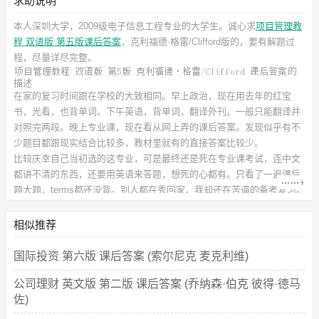
求助说明
本人深圳大学，2009级电子信息工程专业的大学生。诚心求
项目管理教
程 双语版 第五版课后答案
，克利福德·格雷/Clifford
版的，要有解题过
程，尽量详尽完整。
的
描述
在家的复习时间跟在学校的大致相同。早上政治，现在用去年的红宝
书，光看，也背单词。下午英语，背单词，翻译外刊。一般只能翻译并
对照完两段。晚上专业课，现在看从网上弄的课后答案。发现似乎有不
少题目都跟现实结合比较多，教材里就有的直接答案比较少。
比较庆幸自己当初选的这专业，可是最终还是死在专业课考试，连中文
都讲不清的东西，还要用英语来答题，想死的心都有。只看了一遍课后
题大题，terms都还没背。别人都在秀回家，我却还在苦逼的备考复习。
此
课后习题答案
对应的教材信息如下：
书名：项目管理教程 双语版 第5版
相似推荐
作者：克利福德·格雷/Clifford F.Gray 埃里克·拉森/Erik W.Larson 王立文
徐涛
国际投资 第六版 课后答案 (索尔尼克 麦克利维)
出版社：人民邮电出版社
公司理财 英文版 第二版 课后答案 (乔纳森·伯克 彼得·德马
佐)