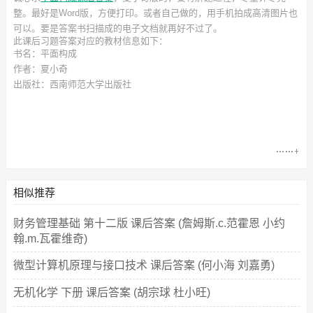
整。最好是Word版，方便打印。或者自己做的，用手机拍成高清图片也
可以。要是答案书扫描成的电子文档就再好不过了。
此
课后习题答案
对应的教材信息如下：
书名：平面构成
作者：夏小奇
出版社：西南师范大学出版社
相似推荐
财务管理基础 第十二版 课后答案 (詹姆斯.c.范霍恩 小约
翰.m.瓦霍维奇)
微型计算机原理与接口技术 课后答案 (何小海 刘嘉勇)
无机化学 下册 课后答案 (胡宗球 杜小旺)