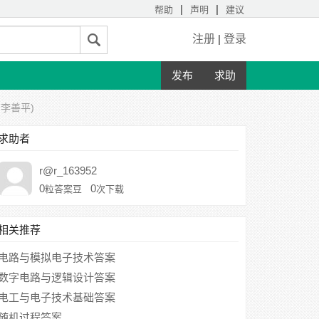
|
|
帮助
声明
建议
注册
|
登录
发布
求助
 李善平)
求助者
r@r_163952
0
0
粒答案豆
次下载
相关推荐
电路与模拟电子技术答案
数字电路与逻辑设计答案
电工与电子技术基础答案
随机过程答案