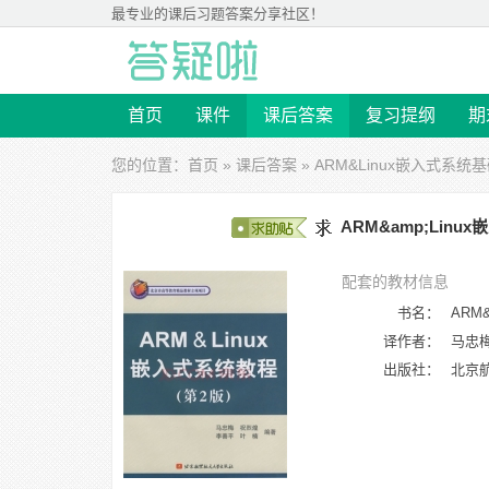
最专业的
课后习题答案
分享社区！
首页
课件
课后答案
复习提纲
期
您的位置：
首页
»
课后答案
»
ARM&Linux嵌入式系统
ARM&amp;Lin
配套的教材信息
书名：
ARM
译作者：
马忠
出版社：
北京