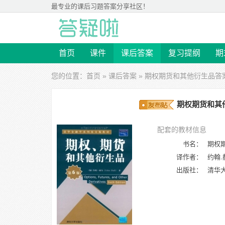
最专业的
课后习题答案
分享社区！
首页
课件
课后答案
复习提纲
期
您的位置：
首页
»
课后答案
»
期权期货和其他衍生品答
期权期货和其他
配套的教材信息
书名：
期权
译作者：
约翰.
出版社：
清华