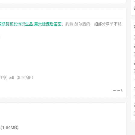
权期货和其他衍生品 第六版课后答案
，约翰.赫尔
版的，如部分章节不够
述
].pdf
（8.92MB）
（1.64MB）