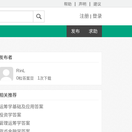
|
|
帮助
声明
建议
注册
|
登录
发布
求助
发布者
RinL
0
1
粒答案豆
次下载
相关推荐
运筹学基础及应用答案
投资学答案
管理运筹学答案
货币金融学答案