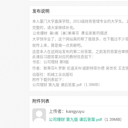
发布说明
本人厦门大学嘉庚学院，2011级财务管理专业的大学生。
完整的，请大家继续补充。
的描述
大学快毕业了，这个网站真的帮了我很多，也下载过不少
就传上来，算是做一点贡献吧。
这是本人在这网站发布的第二份答案，之前发的答案也审
此
课后习题答案
对应的教材信息如下：
书名：公司理财 第9版
作者：斯蒂芬A.罗斯 伦道夫W.威斯特菲尔德 吴世农 王志
出版社：机械工业出版社
附件下载列表如下：
公司理财 第九版 课后答案.pdf
（1.39MB）
公司理财_第九版_斯蒂芬_课后答案[1-27章].pdf
（2.42MB
公司理财_第九版_斯蒂芬_课后答案[1-27章].pdf
（2.42MB
附件列表
公司理财_第九版_英文_罗斯_课后答案[2-18章].pdf
（1.2
上传者：kangyuyu
公司理财 第九版 课后答案.pdf
（1.39MB）