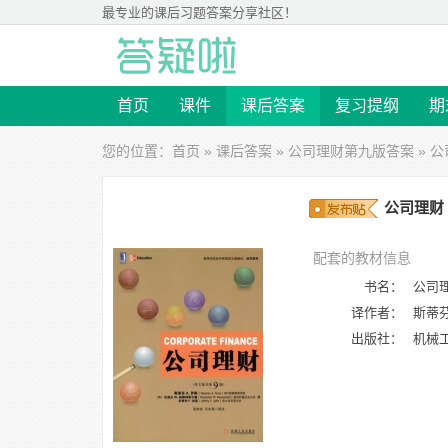
最专业的
课后习题答案
分享社区！
首页
课件
课后答案
复习提纲
期
您的位置：
首页
»
课后答案
»
公司理财第九版答案
» 公
公司理财 
配套的教材信息
书名：
公司理
译作者：
斯蒂芬
出版社：
机械