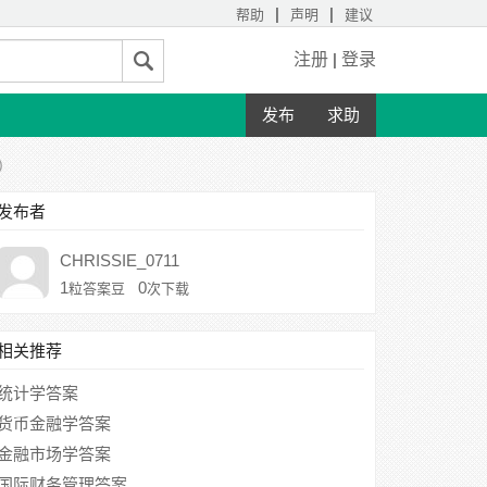
|
|
帮助
声明
建议
注册
|
登录
发布
求助
)
发布者
CHRISSIE_0711
1
0
粒答案豆
次下载
相关推荐
统计学答案
货币金融学答案
金融市场学答案
国际财务管理答案