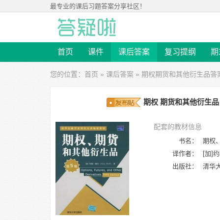
最专业的
课后习题答案
分享社区！
首页
课件
课后答案
复习提纲
期
您的位置：
首页
»
课后答案
»
期权期货和其他衍生品答
期权 期货和其他衍生品 第五
配套的教材信息
书名：
期权
译作者：
[加]约
出版社：
清华