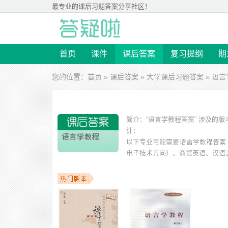
最专业的
课后习题答案
分享社区！
首页
课件
课后答案
复习提纲
期
您的位置：
首页
»
课后答案
»
大学课后习题答案
» 语
简介：
“语言学教程答案” 涉及的
计：
以下专业可能需要
电子技术方向）、商贸英语、汉语
以下学校的同学下载过
语言学教程答案
：河北科技大学、
理学院、哈尔滨工业大学、西安外国语大学 等。