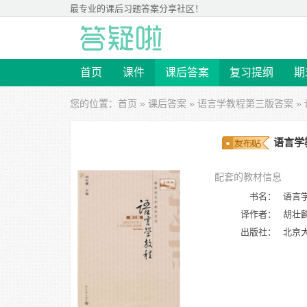
最专业的
课后习题答案
分享社区！
首页
课件
课后答案
复习提纲
期
您的位置：
首页
»
课后答案
»
语言学教程第三版答案
»
语言学教
配套的教材信息
书名：
语言
译作者：
胡壮
出版社：
北京