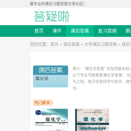
最专业的
课后习题答案
分享社区！
首页
课件
课后答案
复习提纲
期
您的位置：
首页
»
课后答案
»
大学课后习题答案
» 煤
简介：
“煤化学答案” 涉及的版本
以下专业可能需要
：化
与工程、电子信息科学与技术、建筑
业。
以下学校的同学下载过
煤化学答案
：西安建筑科技大学、
工业职业技术学院、中南大学、安徽工业大学、新疆大学 