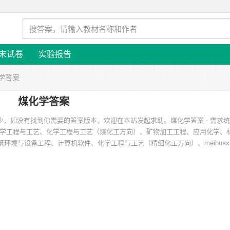
末试卷
实验报告
化学答案
煤化学答案
较少，如没有找到你需要的答案版本，欢迎在本站发起求助。
煤化学答案 - 需求
学工程与工艺、化学工程与工艺（煤化工方向）、矿物加工工程、应用化学、
环境与设备工程、计算机软件、化学工程与工艺（精细化工方向）、meihuaxu
安徽理工大学、呼伦贝尔学院、河北联合大学、中国矿业大学、辽宁石油化工大
等。