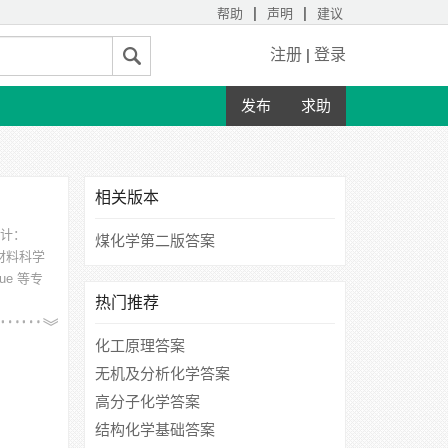
|
|
帮助
声明
建议
注册
|
登录
发布
求助
相关版本
统计：
煤化学第二版答案
材料科学
e 等专
热门推荐
学、河北
化工原理答案
无机及分析化学答案
高分子化学答案
结构化学基础答案