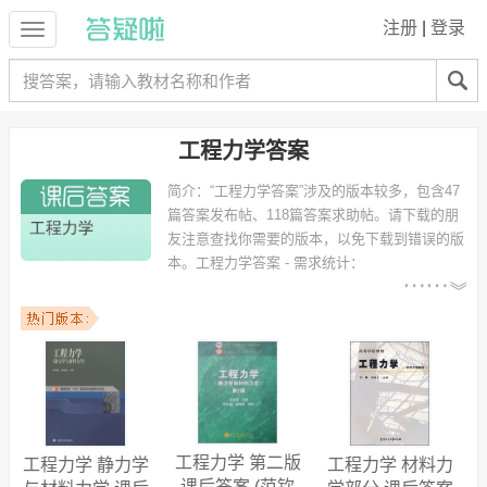
注册
|
登录
工程力学答案
简介：
“工程力学答案”涉及的版本较多，包含47
篇答案发布帖、118篇答案求助帖。请下载的朋
友注意查找你需要的版本，以免下载到错误的版
本。
工程力学答案 - 需求统计：
以下专业可能需要
：机械设计制造及其自动化、土木工
程、环境工程、工程管理、电气工程及其自动化、建筑环境与设备工
程、测控技术与仪器、热能与动力工程、材料科学与工程、给水排水工
程 等专业。
以下学校的同学下载过
工程力学答案
：广东工业大学、重庆大学、重庆
科技学院、广东海洋大学、南京工业大学、同济大学、广西大学、河海
大学、武汉理工大学、清华大学 等。
工程力学 第二版
工程力学 静力学
工程力学 材料力
课后答案 (范钦