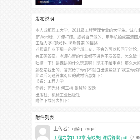
发布说明
本人成都理工大学，2011级工程管理专业的大学生。诚心
是Word版，方便打印。或者自己做的，用手机拍成高清
的描述
老师说作业下周一必须全部上交，不会的可以和同学讨论，
有正确答案。老师布置的作业都不讲也不发答案，怎么破
吐槽一下！讲课讲的什么玩意啊！期末不给重点！那么大的
题都是我出的，答案给了你们不就白出这些题了”我去你妹
此
课后习题答案
对应的教材信息如下：
书名：工程力学
作者：郭光林 何玉梅 张慧玲 安逸
出版社：机械工业出版社
附件下载列表如下：
工程力学[1-13章,有缺失] 课后答案.pdf
（7.99MB）
附件列表
上传者：q@q_zygaf
工程力学[1-13章,有缺失] 课后答案.pdf
（7.9