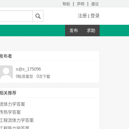
|
|
帮助
声明
建议
注册
|
登录
发布
求助
发布者
s@s_175096
0
0
粒答案豆
次下载
相关推荐
流体力学答案
传热学答案
工程流体力学答案
工程热力学答案