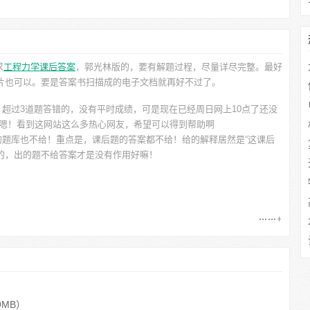
求
工程力学课后答案
，郭光林
版的，要有解题过程，尽量详尽完整。最好
图片也可以。要是答案书扫描成的电子文档就再好不过了。
超过3道题答错的，没有平时成绩，可是现在已经周日网上10点了还没
~嗯！看到这网站这么多热心网友，希望可以得到帮助啊
题库也不给！重点是，课后题的答案都不给！给的解释居然是“这课后
的，出的题不给答案才是没有作用好嘛！
9MB）