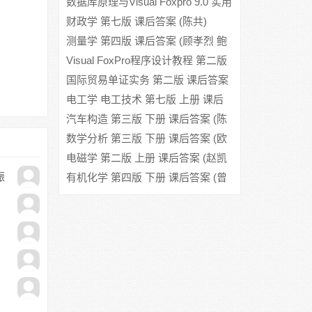
数据库原理与Visual Foxpro 9.0 实用
教程 第三版 课后答案 (陈荟慧 李传
财政学 第七版 课后答案 (陈共)
峰)
测量学 第四版 课后答案 (顾孝烈 鲍
峰)
Visual FoxPro程序设计教程 第二版
课后答案 (袁九惕)
国际贸易单证实务 第二版 课后答案
(吴国新 李元旭)
电工学 电工技术 第七版 上册 课后
答案 (秦曾煌 姜三勇)
汽车构造 第三版 下册 课后答案 (陈
家瑞)
数学分析 第三版 下册 课后答案 (欧
阳光中 朱学炎 金福临 陈传璋 复旦
电磁学 第二版 上册 课后答案 (赵凯
振
大学数学系)
华 陈熙谋)
有机化学 第四版 下册 课后答案 (曾
昭琼 李景宁)