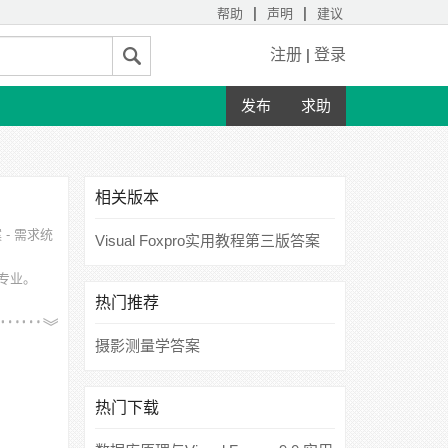
|
|
帮助
声明
建议
注册
|
登录
发布
求助
相关版本
案 - 需求统
Visual Foxpro实用教程第三版答案
专业。
热门推荐
摄影测量学答案
热门下载