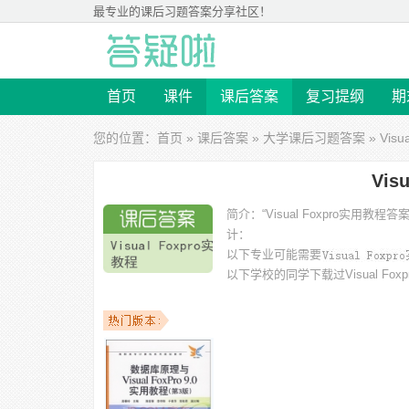
最专业的
课后习题答案
分享社区！
首页
课件
课后答案
复习提纲
期
您的位置：
首页
»
课后答案
»
大学课后习题答案
» Vis
Vis
简介：
“Visual Foxpro实
计：
以下专业可能需要
以下学校的同学下载过
Visual F