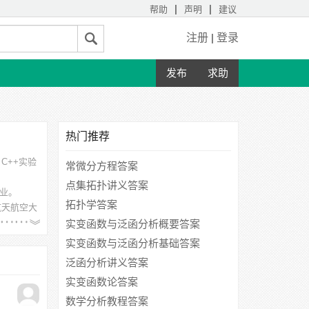
|
|
帮助
声明
建议
注册
|
登录
发布
求助
热门推荐
l C++实验
常微分方程答案
点集拓扑讲义答案
专业。
拓扑学答案
航天航空大
实变函数与泛函分析概要答案
实变函数与泛函分析基础答案
泛函分析讲义答案
实变函数论答案
数学分析教程答案