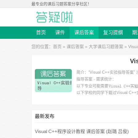
最专业的
课后习题答案
分享社区！
首页
课件
课后答案
复习提纲
期
您的位置：
首页
»
课后答案
»
大学课后习题答案
» Vis
V
简介：
“Visual C++实验指
指导答案 - 需求统计：
以下专业可能需要
以下学校的同学下载过
Visual 
学、江苏大学、南京化工大学 等。
最新发布
Visual C++程序设计教程 课后答案 (赵璐 吕俊)