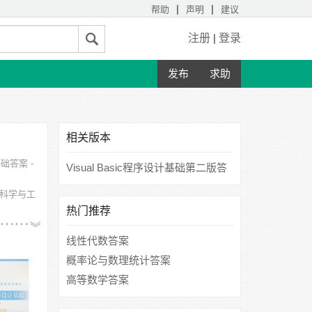
|
|
帮助
声明
建议
注册
|
登录
发布
求助
相关版本
基础答案 -
Visual Basic程序设计基础第二版答
案
科学与工
。
热门推荐
、西南财经
线性代数答案
概率论与数理统计答案
高等数学答案