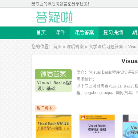
最专业的
课后习题答案
分享社区！
首页
课件
课后答案
复习提纲
期
您的位置：
首页
»
课后答案
»
大学课后习题答案
» Vis
Vis
简介：
“Visual Basic程序
需求统计：
以下专业可能需要
程、gogchengzaojia、
以下学校的同学下载过
Visual Basic程序设计基础答案
：西
大学天府学院、西北师范大学、福建工程学院、湛江师范学