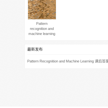
Pattern
recognition and
machine learning
(Christopher M.
Bishop) Springe
最新发布
Pattern Recognition and Machine Learning 课后答案
Anzai)