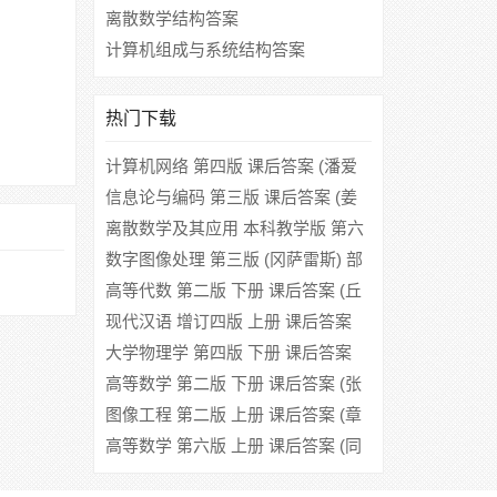
离散数学结构答案
计算机组成与系统结构答案
热门下载
计算机网络 第四版 课后答案 (潘爱
民 Andrew S.Tanenbaum)
信息论与编码 第三版 课后答案 (姜
丹)
离散数学及其应用 本科教学版 第六
版 (Kenneth H. Rosen 袁崇义 屈婉
数字图像处理 第三版 (冈萨雷斯) 部
玲) 机械工业出版社
分答案 课后答案
高等代数 第二版 下册 课后答案 (丘
维声)
现代汉语 增订四版 上册 课后答案
(黄伯荣 廖序东)
大学物理学 第四版 下册 课后答案
(上海交通大学物理教研室)
高等数学 第二版 下册 课后答案 (张
汉林 范周田)
图像工程 第二版 上册 课后答案 (章
毓晋)
高等数学 第六版 上册 课后答案 (同
济大学数学系)