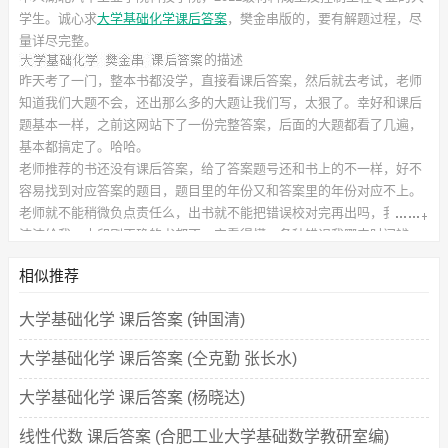
学生。诚心求
大学基础化学课后答案
，樊金串
版的，要有解题过程，尽
量详尽完整。
的描述
昨天考了一门，整本书都没学，直接看课后答案，然后就去考试，老师
知道我们大题不会，还出那么多的大题让我们写，太狠了。幸好和课后
题基本一样，之前这网站下了一份完整答案，后面的大题都看了几遍，
基本都搞定了。哈哈。
老师推荐的书还没有课后答案，给了答案题号还和书上的不一样，好不
容易找到对应答案的题目，题目里的年份又和答案里的年份对应不上。
老师就不能稍微负点责任么，出书就不能把错误校对完再出吗，我这种
渣渣给我一本印刷正确的书都不一定看得懂，各种错误我哪来时间辨
别。
此
相似推荐
课后习题答案
对应的教材信息如下：
书名：大学基础化学
作者：樊金串 等
大学基础化学 课后答案 (钟国清)
出版社：化学工业出版社
大学基础化学 课后答案 (仝克勤 张长水)
大学基础化学 课后答案 (杨晓达)
线性代数 课后答案 (合肥工业大学基础数学教研室编)