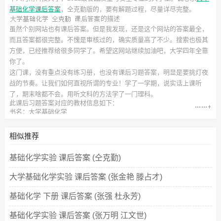
基础化学课后答案
，仝克勤
版的，要有解题过程，尽量详尽完整。
的描述
虽然个别网站也有课后答案。但是我发现，还是这个网站的答案最全，
而且答案都很完整。不愧是审核过的，确实质量高了不少。搜索也极其
方便，已经推荐给很多同学了。希望这网站继续加油吧，大学四年全靠
你了。
这门课，没有重点没有练习册，也没有课后习题答案，明显是要挑灯夜
战的节奏。让我们如何直视所谓的专业！学了一学期，说实话上课听
了，期末啥都不会。用听文科的方法学了一门理科。
此
课后习题答案
对应的教材信息如下：
书名：大学基础化学
作者：仝克勤 张长水
出版社：化学工业出版社
相似推荐
基础化学实验 课后答案 (仝克勤)
大学基础化学实验 课后答案 (张金艳 滕占才)
基础化学 下册 课后答案 (张强 杜永芳)
基础化学实验 课后答案 (张万明 江文世)