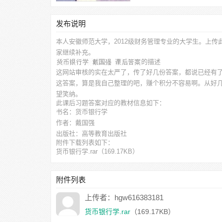
发布说明
本人安徽师范大学，2012级财务管理专业的大学生。上传
家继续补充。
的描述
这网站审核的实在太严了，传了好几份答案，都说已经有
这答案，算是我自己整理的吧，赚个积分不容易啊。从好
望笑纳。
此
课后习题答案
对应的教材信息如下：
书名：货币银行学
作者：戴国强
出版社：高等教育出版社
附件下载列表如下：
货币银行学.rar
（169.17KB）
附件列表
上传者：hgw616383181
货币银行学.rar
（169.17KB）