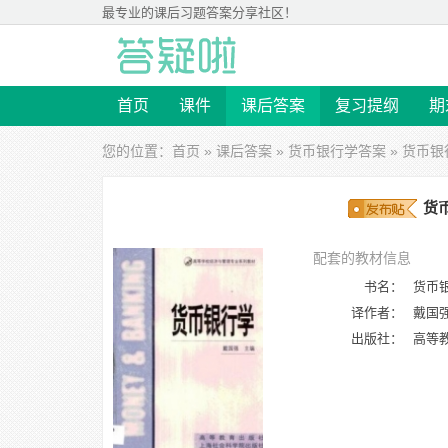
最专业的
课后习题答案
分享社区！
首页
课件
课后答案
复习提纲
期
您的位置：
首页
»
课后答案
»
货币银行学答案
» 货币银
货币
配套的教材信息
书名：
货币
译作者：
戴国
出版社：
高等