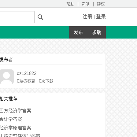
|
|
帮助
声明
建议
注册
|
登录
发布
求助
发布者
cz121822
0
0
粒答案豆
次下载
相关推荐
西方经济学答案
会计学答案
经济学原理答案
中级宏观经济学答案