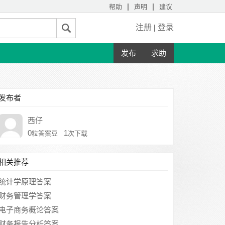
|
|
帮助
声明
建议
注册
|
登录
发布
求助
发布者
西仔
0
1
粒答案豆
次下载
相关推荐
统计学原理答案
财务管理学答案
电子商务概论答案
财务报告分析答案