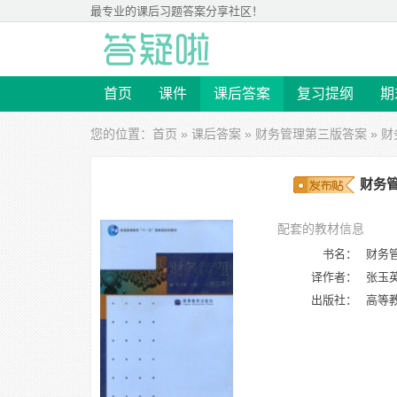
最专业的
课后习题答案
分享社区！
首页
课件
课后答案
复习提纲
期
您的位置：
首页
»
课后答案
»
财务管理第三版答案
» 财
财务管
配套的教材信息
书名：
财务
译作者：
张玉
出版社：
高等