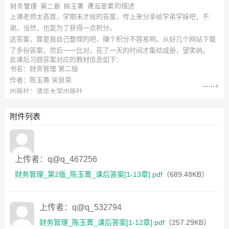
的描述
上课老师太吝啬，学期末才给的答案，传上来分享给学弟学妹吧，不
谢。当然，也是为了获得一点积分。
这答案，算是我自己整理的吧，赚个积分不容易啊。从好几个网站下载
了多份答案，然后一一比对，花了一天的时间才集结成册，望笑纳。
此
课后习题答案
对应的教材信息如下：
书名：财务管理 第二版
作者：陈玉菁 宋良荣
出版社：清华大学出版社
附件下载列表如下：
财务管理_第2版_陈玉菁_课后答案[1-13章].pdf
（689.48KB）
附件列表
财务管理_陈玉菁_课后答案[1-12章].pdf
（257.29KB）
上传者：q@q_467256
财务管理_第2版_陈玉菁_课后答案[1-13章].pdf
（689.48KB）
上传者：q@q_532794
财务管理_陈玉菁_课后答案[1-12章].pdf
（257.29KB）