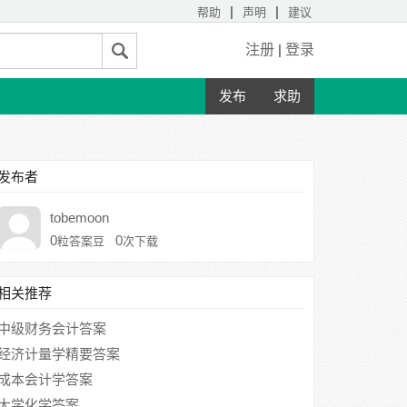
|
|
帮助
声明
建议
注册
|
登录
发布
求助
发布者
tobemoon
0
0
粒答案豆
次下载
相关推荐
中级财务会计答案
经济计量学精要答案
成本会计学答案
大学化学答案