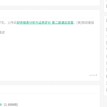
学生。上传此
财务报表分析与证券定价 第二版课后答案
，[美]佩因曼
版
描述
f
（1.68MB）