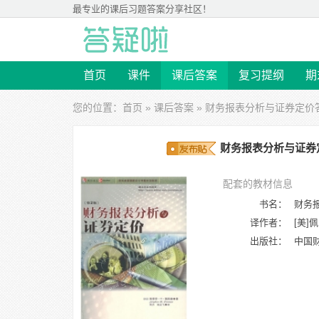
最专业的
课后习题答案
分享社区！
首页
课件
课后答案
复习提纲
期
您的位置：
首页
»
课后答案
»
财务报表分析与证券定价
财务报表分析与证券定
配套的教材信息
书名：
财务
译作者：
[美]
出版社：
中国