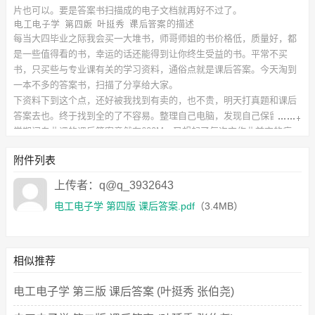
片也可以。要是答案书扫描成的电子文档就再好不过了。
的描述
每当大四毕业之际我会买一大堆书，师哥师姐的书价格低，质量好，都
是一些值得看的书，幸运的话还能得到让你终生受益的书。平常不买
书，只买些与专业课有关的学习资料，通俗点就是课后答案。今天淘到
一本不多的答案书，扫描了分享给大家。
下资料下到这个点，还好被我找到有卖的，也不贵，明天打真题和课后
答案去也。终于找到全的了不容易。整理自己电脑，发现自己保留的大
学期间专业课的课后答案竟然有600M。又想起了每次交作业前夜的疯
狂。
此
附件列表
课后习题答案
对应的教材信息如下：
书名：电工电子学 第四版
上传者：q@q_3932643
作者：叶挺秀 张伯尧
出版社：高等教育出版社
电工电子学 第四版 课后答案.pdf
（3.4MB）
附件下载列表如下：
电工电子学 第四版 课后答案.pdf
（3.4MB）
相似推荐
电工电子学 第三版 课后答案 (叶挺秀 张伯尧)