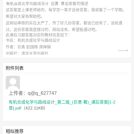
的描述
这答案是上课老师给的，每学完一章才会给答案，我收集了一个学期。
希望对大家有帮助吧。
这网站审核的实在太严了，传了好几份答案，都说已经有了，没给通
过。这份答案我是搜过的，网站没有，希望能通过吧。
此
课后习题答案
对应的教材信息如下：
书名：有机合成化学与路线设计
作者：巨勇 赵国辉 席婵娟
出版社：清华大学出版社
附件下载列表如下：
有机合成化学与路线设计_第二版_(巨勇 著)_课后答案[1-2
附件列表
章].pdf
（422.11KB）
上传者：q@q_627747
有机合成化学与路线设计_第二版_(巨勇 著)_课后答案[1-2
章].pdf
（422.11KB）
相似推荐