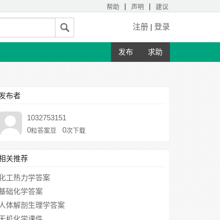
|
|
帮助
声明
建议
注册
|
登录
发布
求助
发布者
1032753151
0
0
粒答案豆
次下载
相关推荐
化工热力学答案
基础化学答案
人体解剖生理学答案
无机化学课件