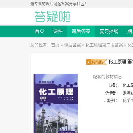
最专业的
课后习题答案
分享社区！
首页
课件
课后答案
复习提纲
期
您的位置：
首页
»
课后答案
»
化工原理第二版答案
» 化
化工原理 第
配套的教材信息
书名：
化工原
译作者：
张浩
出版社：
化学