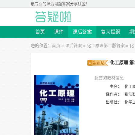
最专业的
课后习题答案
分享社区！
首页
课件
课后答案
复习提纲
期
您的位置：
首页
»
课后答案
»
化工原理第二版答案
» 化
化工原理 第
配套的教材信息
书名：
化工原
译作者：
张浩
出版社：
化学