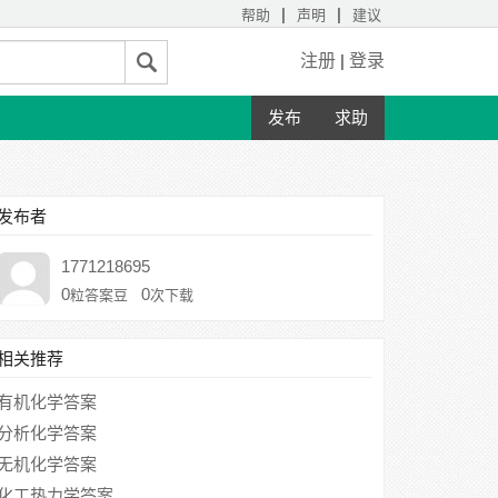
|
|
帮助
声明
建议
注册
|
登录
发布
求助
发布者
1771218695
0
0
粒答案豆
次下载
相关推荐
有机化学答案
分析化学答案
无机化学答案
化工热力学答案