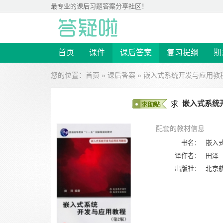
最专业的
课后习题答案
分享社区！
首页
课件
课后答案
复习提纲
期
您的位置：
首页
»
课后答案
»
嵌入式系统开发与应用教
嵌入式系统开
配套的教材信息
书名：
嵌入
译作者：
田泽
出版社：
北京