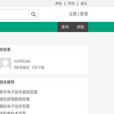
|
|
帮助
声明
建议
注册
|
登录
发布
求助
求助者
syb521pp
0
0
粒答案豆
次下载
相关推荐
数字电子技术基础答案
通信原理教程答案
模拟电子技术答案
供配电技术答案