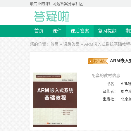
最专业的
课后习题答案
分享社区！
首页
课件
课后答案
复习提纲
期
您的位置：
首页
»
课后答案
»
ARM嵌入式系统基础教程
ARM嵌入
配套的教材信息
书名：
AR
译作者：
周立
出版社：
北京