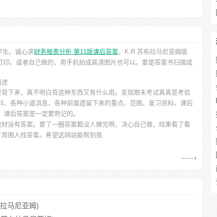
学生。诚心求
财务报表分析 第11版课后答案
，K.R.苏布拉马尼亚姆
版
便打印。或者自己做的，用手机拍成高清图片也可以。要是答案书扫描成
描述
要背下来，真不明白背这种东西又有什么用。发现期末考试真真是考验
料、各种小道消息、各种前届遗留下来的重点、范围、复习资料、课后
当然，课后答案是一定要熟记的。
教材没有答案。要了一圈答案都没人做完啊，决心自己做，结果看了看
了周围人找答案。希望这网站能帮到我
布拉马尼亚姆)