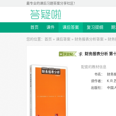
最专业的
课后习题答案
分享社区！
首页
课件
课后答案
复习提纲
期
您的位置：
首页
»
课后答案
»
财务报表分析答案
» 财务
财务报表分析 第十
配套的教材信息
书名：
财务报
译作者：
K.R
出版社：
中国