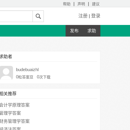
|
|
帮助
声明
建议
注册
|
登录
发布
求助
求助者
budebuaizhl
0
0
粒答案豆
次下载
相关推荐
会计学原理答案
管理学答案
财务管理学答案
经济法答案