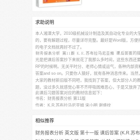
求助说明
本人湘潭大学，2010级机械设计制造及其自动化专业的大
的，要有解题过程，尽量详尽完整。最好是Word版，方
的电子文档就再好不过了。
的
光是把课后答案抄下来就花了我那么多时间，这些东西还
RP的时候啊。无关平时分、老师心情或运气，各种内部资
答案and so on。只要你人猿好，就有各种消息传来。
大家的教材新旧版不同吧，我找到了答案，但大部分人的
题，没过多久就感觉心率不齐呼吸困难恶心，于是又放弃
此
课后习题答案
对应的教材信息如下：
书名：财务报表分析 第11版
作者：K.R.苏布拉马尼亚姆 宋小明 谢盛纹
出版社：中国人民大学出版社
相似推荐
财务报表分析 英文版 第十一版 课后答案 (K.R.苏