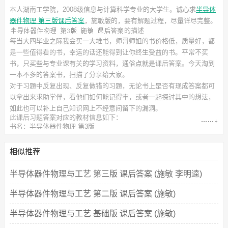
本人湖南工学院，2008级信息与计算科学专业的大学生。诚心求
半导体
器件物理 第三版课后答案
，施敏
版的，要有解题过程，尽量详尽完整。
的描述
每当大四毕业之际我会买一大堆书，师哥师姐的书价格低，质量好，都
是一些值得看的书，幸运的话还能得到让你终生受益的书。平常不买
书，只买些与专业课有关的学习资料，通俗点就是课后答案。今天淘到
一本不多的答案书，扫描了分享给大家。
对于习题中反复出现、反复做错的习题，无论书上是否有现成答案都可
以拿出来求助学伴，看他们如何能记得牢，或者一起探讨其中的想法，
如此也可以补上自己知识网上不经意间留下的漏洞。
此
课后习题答案
对应的教材信息如下：
书名：半导体器件物理 第3版
作者：施敏 伍国珏 耿莉 张瑞智
出版社：西安交通大学出版社
相似推荐
半导体器件物理与工艺 第三版 课后答案 (施敏 李明逵)
半导体器件物理与工艺 第二版 课后答案 (施敏)
半导体器件物理与工艺 基础版 课后答案 (施敏)