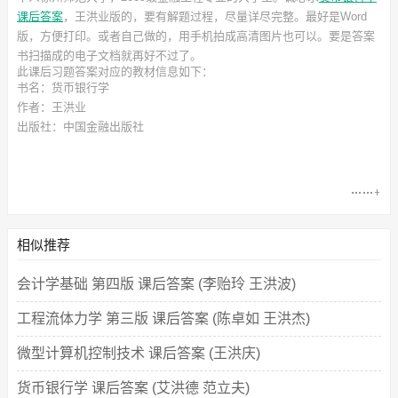
课后答案
，王洪业
版的，要有解题过程，尽量详尽完整。最好是Word
版，方便打印。或者自己做的，用手机拍成高清图片也可以。要是答案
书扫描成的电子文档就再好不过了。
此
课后习题答案
对应的教材信息如下：
书名：货币银行学
作者：王洪业
出版社：中国金融出版社
相似推荐
会计学基础 第四版 课后答案 (李贻玲 王洪波)
工程流体力学 第三版 课后答案 (陈卓如 王洪杰)
微型计算机控制技术 课后答案 (王洪庆)
货币银行学 课后答案 (艾洪德 范立夫)