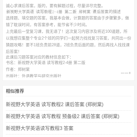
诚心求
课后答案，
版的，要有解题过程，尽量详尽完整。
的描述
选择题、填空题的答案，我基本会做，计算题的答案由于步骤繁多，做
错了耽误时间，有答案参考，能节省不少时间。
上完最后一堂复习课，我无语了！这次复习内容涉及将近100道题，所
以我想召集整个专业2个班的同学们一起努力找找复习答案，共同出一份
猜题攻略！要不1班负责前28道，2班负责后面的题，然后再找人找找课
后答案！
此
课后习题答案
对应的教材信息如下：
书名：新视野大学英语 读写教程2-4册 第二版
作者：郑树棠
出版社：外语教学与研究出版社
相似推荐
新视野大学英语 读写教程2 课后答案 (郑树棠)
新视野大学英语 读写教程 预备级2 课后答案 (郑树棠)
新视野大学英语读写教程3 答案