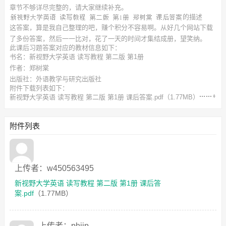
章节不够详尽完整的，请大家继续补充。
的描述
这答案，算是我自己整理的吧，赚个积分不容易啊。从好几个网站下载
了多份答案，然后一一比对，花了一天的时间才集结成册，望笑纳。
此
课后习题答案
对应的教材信息如下：
书名：新视野大学英语 读写教程 第二版 第1册
作者：郑树棠
出版社：外语教学与研究出版社
附件下载列表如下：
新视野大学英语 读写教程 第二版 第1册 课后答案.pdf
（1.77MB）
新视野读写教程答案.rar
（160.89KB）
新视野读写全四册课文翻译.rar
（333.22KB）
附件列表
上传者：w450563495
新视野大学英语 读写教程 第二版 第1册 课后答
案.pdf
（1.77MB）
上传者：phiip