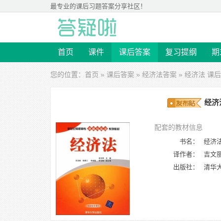
最专业的
课后习题答案
分享社区！
首页
课件
课后答案
复习提纲
期
您的位置：
首页
»
课后答案
»
经济法答案
» 经济法 课后
经济
配套的教材信息
书名：
经济
译作者：
吉文丽
出版社：
清华