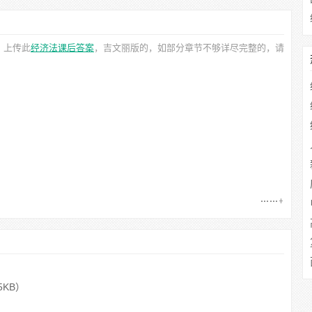
。上传此
经济法课后答案
，吉文丽
版的，如部分章节不够详尽完整的，请
5KB）