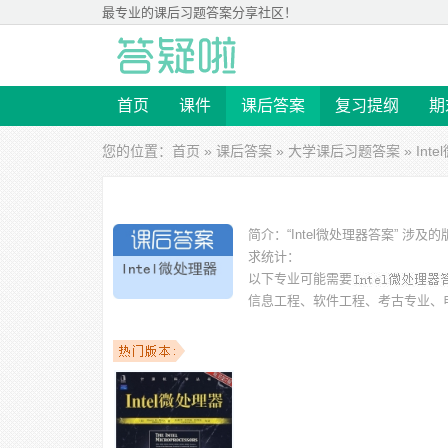
最专业的
课后习题答案
分享社区！
首页
课件
课后答案
复习提纲
期
您的位置：
首页
»
课后答案
»
大学课后习题答案
» In
简介：
“Intel微处理器答案”
求统计：
以下专业可能需要
信息工程、软件工程、考古专业、
以下学校的同学下载过
Intel微处理器答案
：中国科技大学
学、九江学院、东南大学、四川理工大学 等。