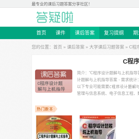
最专业的
课后习题答案
分享社区！
首页
课件
课后答案
复习提纲
期
您的位置：
首页
»
课后答案
»
大学课后习题答案
» C
C程
简介：
“C程序设计题解与上机指导
计题解与上机指导答案 - 需求统计
以下专业可能需要
管理与信息系统、电子信息工程、
等专业。
以下学校的同学下载过
C程序设计题解与上机指导答案
：武
院、燕山大学、延边大学、惠州学院、武汉科技大学、苏州