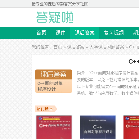
最专业的
课后习题答案
分享社区！
首页
课件
课后答案
复习提纲
期
您的位置：
首页
»
课后答案
»
大学课后习题答案
» C
C
简介：
“C++面向对象程序设计答
要的版本，以免下载到错误的版本
以下专业可能需要
系统、数学与应用数学、数字媒体
以下学校的同学下载过
C++面向对象程序设计答案
：东华
学、中国地质大学（武汉）、杭州电子科技大学、东华理工