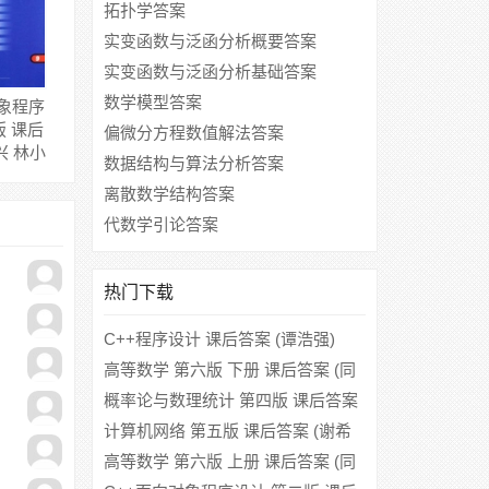
拓扑学答案
实变函数与泛函分析概要答案
实变函数与泛函分析基础答案
数学模型答案
对象程序
版 课后
偏微分方程数值解法答案
兴 林小
数据结构与算法分析答案
离散数学结构答案
代数学引论答案
热门下载
C++程序设计 课后答案 (谭浩强)
高等数学 第六版 下册 课后答案 (同
济大学数学系)
概率论与数理统计 第四版 课后答案
(盛骤)
计算机网络 第五版 课后答案 (谢希
仁)
高等数学 第六版 上册 课后答案 (同