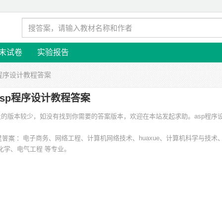
末试卷
实验报告
p程序设计教程答案
asp程序设计教程答案
 涉及的版本较少，如没有找到你需要的答案版本，欢迎在本站发起求助。
asp程序
：电子商务、网络工程、计算机网络技术、huaxue、计算机科学与技术
化学、电气工程 等专业。
学、临沧师范高等专科学校、宾夕法尼亚大学沃顿商学院、杨州大学、华侨大