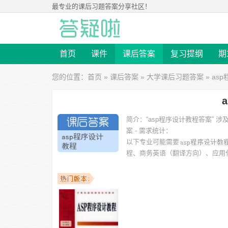
最专业的
课后习题答案
分享社区！
首页
课件
课后答案
复习提纲
期
您的位置：
首页
»
课后答案
»
大学课后习题答案
» as
简介：
“asp程序设计教程答案”
案 - 需求统计：
以下专业可能需要
程、商务英语（翻译方向）、应用
以下学校的同学下载过
asp程序设计教程答案
：华南理工大
工大学、云南师范大学、吉林农业大学 等。