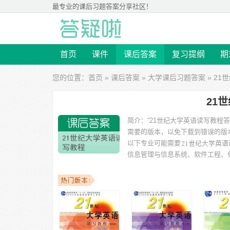
最专业的
课后习题答案
分享社区！
首页
课件
课后答案
复习提纲
期
您的位置：
首页
»
课后答案
»
大学课后习题答案
» 2
21
简介：
“21世纪大学英语读写教程
需要的版本，以免下载到错误的版
以下专业可能需要
信息管理与信息系统、软件工程、
以下学校的同学下载过
21世纪大学英语读写教程答案
：安
学、上海海事大学、三亚学院、天津师范大学、福建工程学