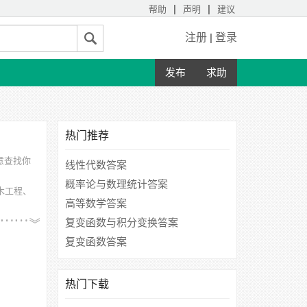
|
|
帮助
声明
建议
注册
|
登录
发布
求助
热门推荐
意查找你
线性代数答案
概率论与数理统计答案
木工程、
高等数学答案
联合大
复变函数与积分变换答案
复变函数答案
热门下载