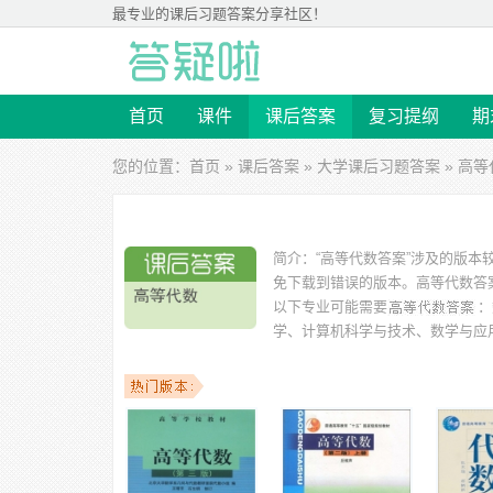
最专业的
课后习题答案
分享社区！
首页
课件
课后答案
复习提纲
期
您的位置：
首页
»
课后答案
»
大学课后习题答案
» 高
简介：
“高等代数答案”涉及的版本
免下载到错误的版本。
高等代数答案
以下专业可能需要
：
学、计算机科学与技术、数学与应
以下学校的同学下载过
高等代数答案
：浙江大学、北京大
学院、万里学院、复旦大学 等。