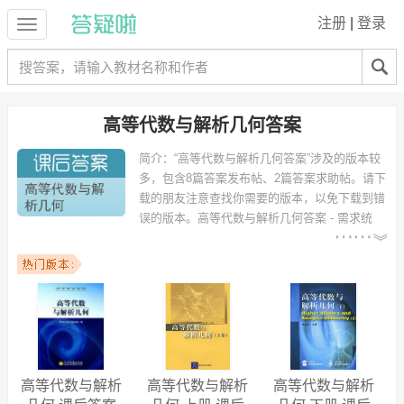
注册
|
登录
高等代数与解析几何答案
简介：
“高等代数与解析几何答案”涉及的版本较
多，包含8篇答案发布帖、2篇答案求助帖。请下
载的朋友注意查找你需要的版本，以免下载到错
误的版本。
高等代数与解析几何答案 - 需求统
计：
以下专业可能需要
：数学与应用数学、信息与
计算科学、数学与应用数学（师范类）、数学与应用数学（金融数学方
向）、土木工程、计算机科学与技术、金融数学、应用数学、机械设计
制造及其自动化、电子信息工程 等专业。
以下学校的同学下载过
高等代数与解析几何答案
：同济大学、延边大
学、重庆大学、西安工程大学、贵州大学、广东金融学院、广西大学、
丽水学院、新疆大学、上海理工大学 等。
高等代数与解析
高等代数与解析
高等代数与解析