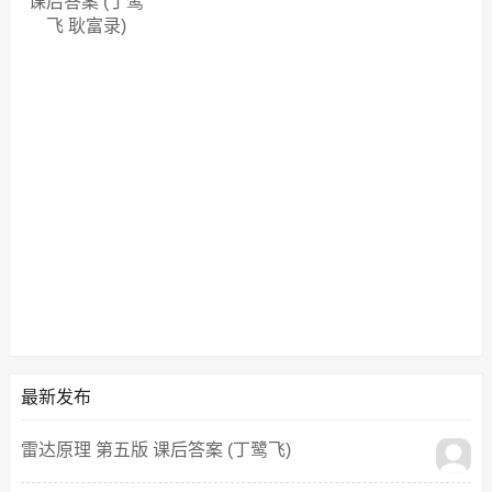
课后答案 (丁鹭
飞 耿富录)
最新发布
雷达原理 第五版 课后答案 (丁鹭飞)