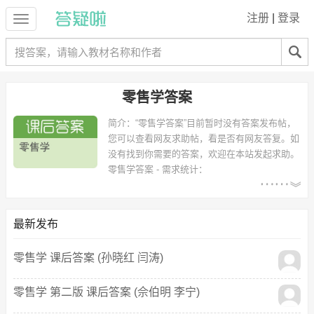
注册
|
登录
零售学答案
简介：
“零售学答案”目前暂时没有答案发布帖，
您可以查看网友求助帖，看是否有网友答复。如
没有找到你需要的答案，欢迎在本站发起求助。
零售学答案 - 需求统计：
以下专业可能需要
：市场营销、工商管理、商务英语、连锁
经营管理、国际经济与贸易、特许经营管理 等专业。
以下学校的同学下载过
零售学答案
：大连大学、郑州升达经贸管理学
最新发布
院、郑州大学升达经贸管理学院、湖南大学、长江大学工程技术学院、
浙江海洋学院、北京师范大学珠海分校、吉林农业科技学院、重庆理工
零售学 课后答案 (孙晓红 闫涛)
大学、越秀外国语学院 等。
零售学 第二版 课后答案 (佘伯明 李宁)