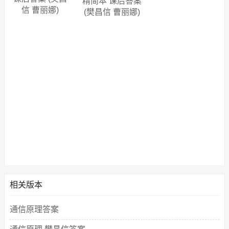
精简本 课后答案
信 曹丽娜)
(樊昌信 曹丽娜)
相关版本
通信原理答案