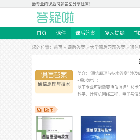
最专业的
课后习题答案
分享社区！
首页
课件
课后答案
复习提纲
期
您的位置：
首页
»
课后答案
»
大学课后习题答案
» 通
简介：
“通信原理与技术答案” 
- 需求统计：
以下专业可能需要
科学、计算机网络工程、电子与信
以下学校的同学下载过
通信原理与技术答案
：重庆邮电大
工学院、东北农业大学、太原理工大学、南昌大学、宁夏师