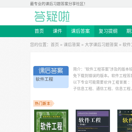
最专业的
课后习题答案
分享社区！
首页
课件
课后答案
复习提纲
期
您的位置：
首页
»
课后答案
»
大学课后习题答案
» 软
简介：
“软件工程答案”涉及的版本
免下载到错误的版本。
软件工程答案
以下专业可能需要
：
子信息工程、通信工程、信息工程
以下学校的同学下载过
软件工程答案
：重庆邮电大学、肇
学、广东工业大学、太原理工大学、长沙大学 等。